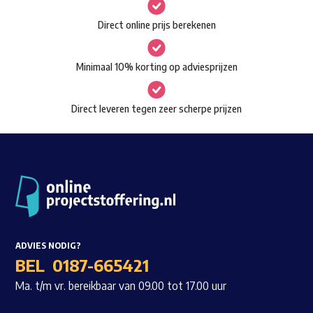
gekozen
Waar ben je naar op zoek?
Direct online prijs berekenen
worden
op
Minimaal 10% korting op adviesprijzen
de
productpagina
Direct leveren tegen zeer scherpe prijzen
ADVIES NODIG?
BEL
0187-665421
Ma. t/m vr. bereikbaar van 09.00 tot 17.00 uur