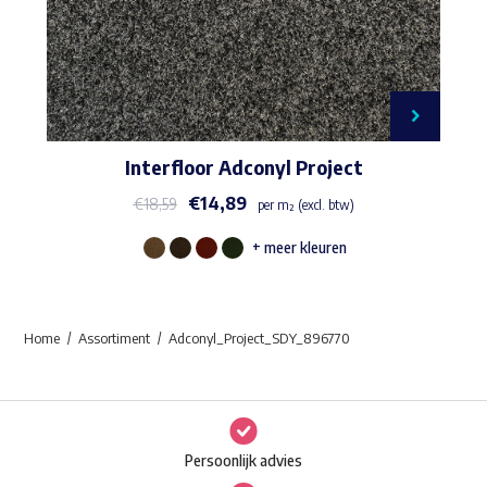
Interfloor Adconyl Project
€
14,89
€
18,59
per m² (excl. btw)
+ meer kleuren
Dit
product
heeft
Home
Assortiment
Adconyl_Project_SDY_896770
meerdere
variaties.
Deze
optie
Persoonlijk advies
kan