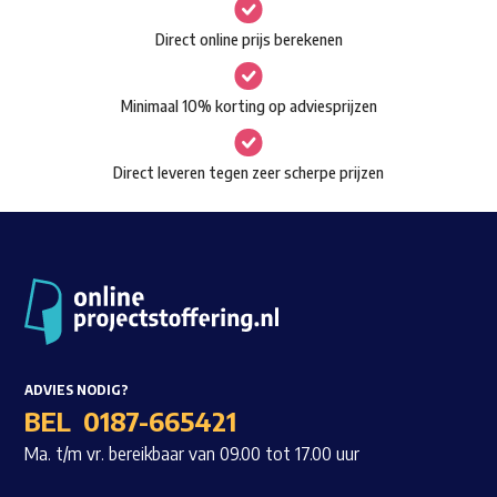
gekozen
Waar ben je naar op zoek?
Direct online prijs berekenen
worden
op
Minimaal 10% korting op adviesprijzen
de
productpagina
Direct leveren tegen zeer scherpe prijzen
ADVIES NODIG?
BEL
0187-665421
Ma. t/m vr. bereikbaar van 09.00 tot 17.00 uur