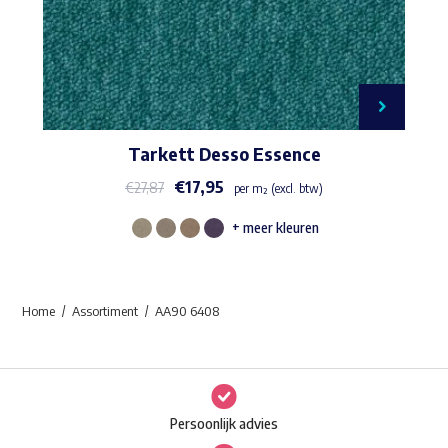
Tarkett Desso Essence
€
17,95
€
27,87
per m² (excl. btw)
+ meer kleuren
Dit
product
heeft
Home
Assortiment
AA90 6408
meerdere
variaties.
Deze
optie
Persoonlijk advies
kan