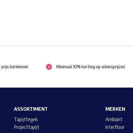
gekozen
worden
op
de
productpagina
e prijs berekenen
Minimaal 10% korting op adviesprijzen
ASSORTIMENT
MERKEN
Tapijttegels
Ambiant
Projecttapijt
Interfloor