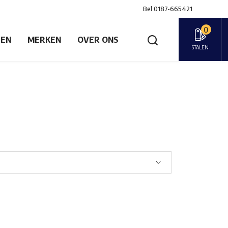
Bel
0187-665421
0
GEN
MERKEN
OVER ONS
STALEN