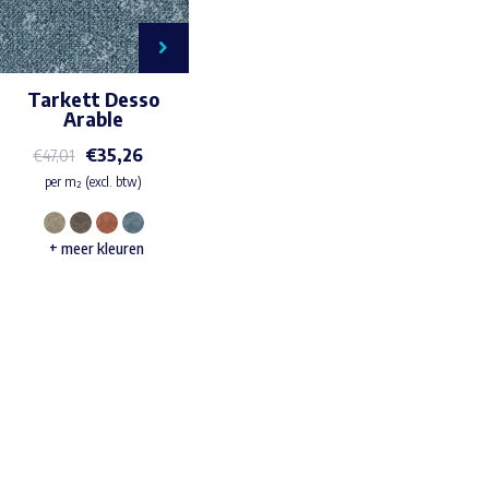
Tarkett Desso
Arable
€
35,26
€
47,01
per m² (excl. btw)
Dit
+ meer kleuren
product
heeft
meerdere
variaties.
Waar ben je naar op zoek?
Deze
optie
kan