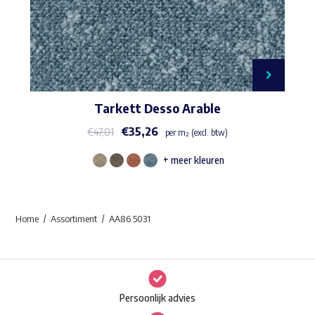
Tarkett Desso Arable
€
35,26
€
47,01
per m² (excl. btw)
+ meer kleuren
Dit
product
heeft
Home
Assortiment
AA86 5031
meerdere
variaties.
Deze
optie
Persoonlijk advies
kan