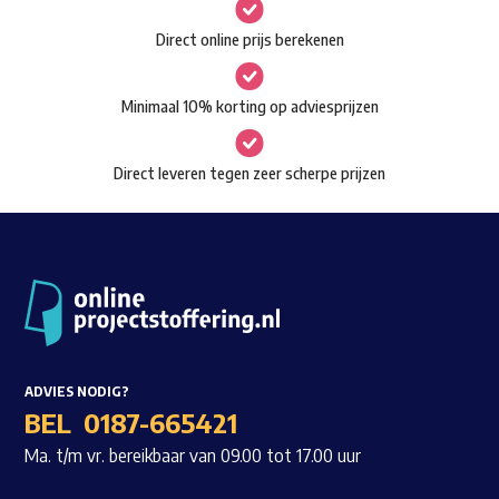
gekozen
Waar ben je naar op zoek?
Direct online prijs berekenen
worden
op
Minimaal 10% korting op adviesprijzen
de
productpagina
Direct leveren tegen zeer scherpe prijzen
ADVIES NODIG?
BEL
0187-665421
Ma. t/m vr. bereikbaar van 09.00 tot 17.00 uur