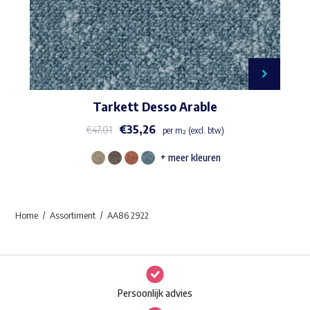
Tarkett Desso Arable
€
35,26
€
47,01
per m² (excl. btw)
+ meer kleuren
Dit
product
heeft
Home
Assortiment
AA86 2922
meerdere
variaties.
Deze
optie
Persoonlijk advies
kan