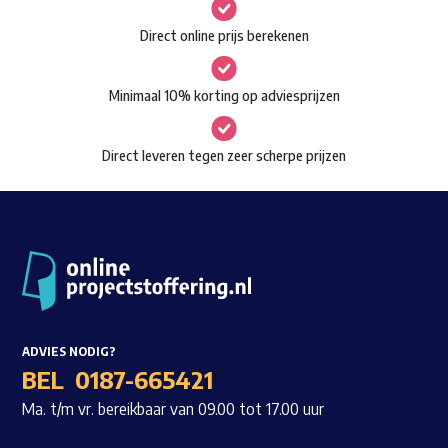
gekozen
Waar ben je naar op zoek?
Direct online prijs berekenen
worden
op
Minimaal 10% korting op adviesprijzen
de
productpagina
Direct leveren tegen zeer scherpe prijzen
ADVIES NODIG?
BEL
0187-665421
Ma. t/m vr. bereikbaar van 09.00 tot 17.00 uur