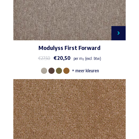
Modulyss First Forward
€
20,50
€
27,50
per m² (excl. btw)
+ meer kleuren
Dit
product
heeft
meerdere
variaties.
Deze
optie
kan