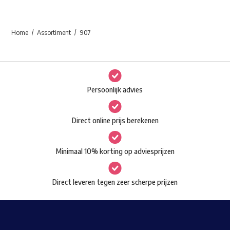
product
heeft
Home
Assortiment
907
meerdere
variaties.
Deze
optie
Persoonlijk advies
kan
gekozen
Direct online prijs berekenen
worden
op
Minimaal 10% korting op adviesprijzen
de
productpagina
Direct leveren tegen zeer scherpe prijzen