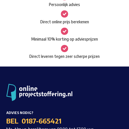
optie
Persoonlijk advies
kan
gekozen
Direct online prijs berekenen
worden
op
Minimaal 10% korting op adviesprijzen
de
productpagina
Direct leveren tegen zeer scherpe prijzen
ADVIES NODIG?
BEL
0187-665421