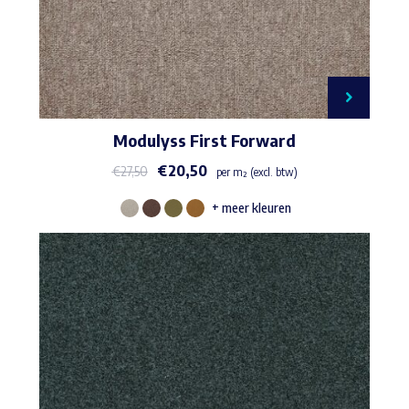
Modulyss First Forward
€
20,50
€
27,50
per m² (excl. btw)
+ meer kleuren
Dit
product
heeft
meerdere
variaties.
Deze
optie
kan