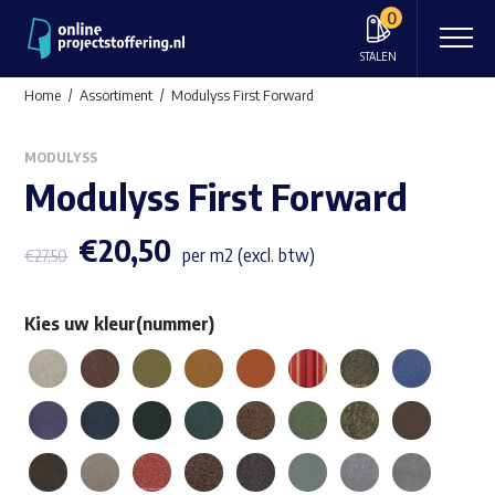
0
STALEN
Home
Assortiment
Modulyss First Forward
MODULYSS
Modulyss First Forward
€
20,50
per m2 (excl. btw)
€
27,50
Kies uw kleur(nummer)