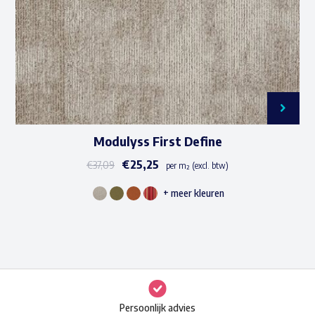
op
de
productpagina
Modulyss First Define
€
25,25
€
37,09
per m² (excl. btw)
+ meer kleuren
Dit
product
heeft
meerdere
variaties.
Deze
Persoonlijk advies