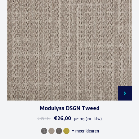
Modulyss DSGN Tweed
€
26,00
€
39,04
per m² (excl. btw)
+ meer kleuren
Dit