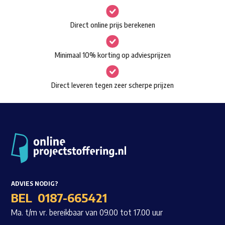
optie
kan
Direct online prijs berekenen
gekozen
worden
Minimaal 10% korting op adviesprijzen
op
de
Direct leveren tegen zeer scherpe prijzen
productpagina
ADVIES NODIG?
BEL
0187-665421
Ma. t/m vr. bereikbaar van 09.00 tot 17.00 uur