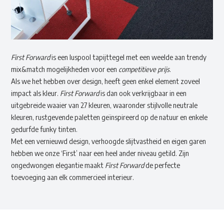
First Forward
is een luspool tapijttegel met een weelde aan trendy
mix&match mogelijkheden voor een
competitieve prijs
.
Als we het hebben over design, heeft geen enkel element zoveel
impact als kleur.
First Forward
is dan ook verkrijgbaar in een
uitgebreide waaier van 27 kleuren, waaronder stijlvolle neutrale
kleuren, rustgevende paletten geïnspireerd op de natuur en enkele
gedurfde funky tinten.
Met een vernieuwd design, verhoogde slijtvastheid en eigen garen
hebben we onze ‘First’ naar een heel ander niveau getild. Zijn
ongedwongen elegantie maakt
First Forward
de perfecte
toevoeging aan elk commercieel interieur.