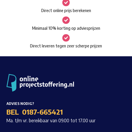
gekozen
Waar ben je naar op zoek?
Direct online prijs berekenen
worden
op
Minimaal 10% korting op adviesprijzen
de
productpagina
Direct leveren tegen zeer scherpe prijzen
ADVIES NODIG?
BEL
0187-665421
Ma. t/m vr. bereikbaar van 09.00 tot 17.00 uur