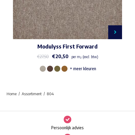
Modulyss First Forward
€
20,50
€
27,50
per m² (excl. btw)
+ meer kleuren
Dit
product
heeft
Home
Assortiment
804
meerdere
variaties.
Deze
optie
Persoonlijk advies
kan