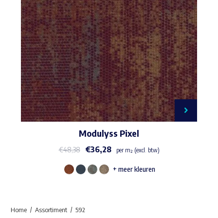
Deze
optie
kan
gekozen
worden
op
de
productpagina
Modulyss Pixel
€
36,28
€
48,38
per m² (excl. btw)
+ meer kleuren
Dit
product
heeft
Home
Assortiment
592
meerdere