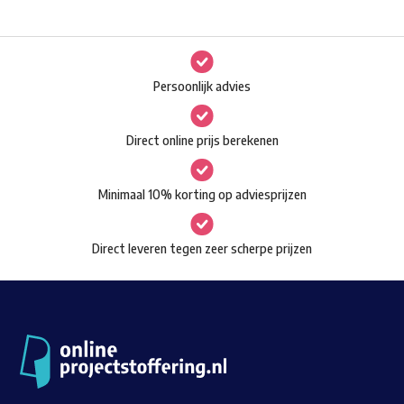
variaties.
Deze
optie
Persoonlijk advies
kan
gekozen
Direct online prijs berekenen
worden
op
Minimaal 10% korting op adviesprijzen
de
productpagina
Direct leveren tegen zeer scherpe prijzen