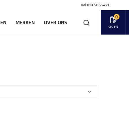
Bel
0187-665421
0
GEN
MERKEN
OVER ONS
STALEN