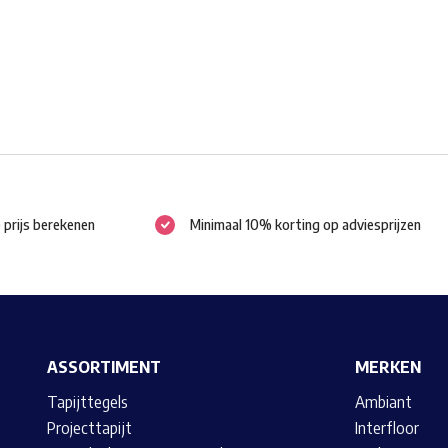
gekozen
worden
op
de
productpagina
e prijs berekenen
Minimaal 10% korting op adviesprijzen
ASSORTIMENT
MERKEN
Tapijttegels
Ambiant
Projecttapijt
Interfloor