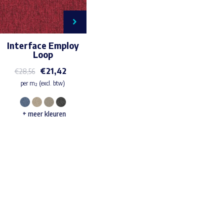
Interface Employ
Loop
€
21,42
€
28,56
per m² (excl. btw)
Dit
+ meer kleuren
product
heeft
meerdere
variaties.
Waar ben je naar op zoek?
Deze
optie
kan