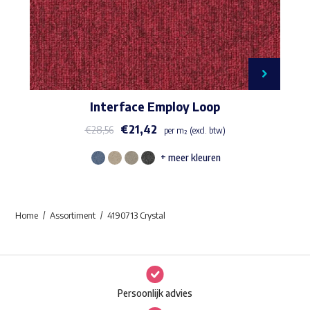
Interface Employ Loop
€
21,42
€
28,56
per m² (excl. btw)
+ meer kleuren
Dit
product
heeft
Home
Assortiment
4190713 Crystal
meerdere
variaties.
Deze
optie
Persoonlijk advies
kan