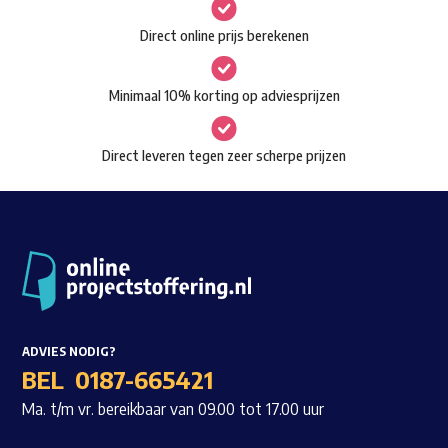
gekozen
Waar ben je naar op zoek?
Direct online prijs berekenen
worden
op
Minimaal 10% korting op adviesprijzen
de
productpagina
Direct leveren tegen zeer scherpe prijzen
ADVIES NODIG?
BEL
0187-665421
Ma. t/m vr. bereikbaar van 09.00 tot 17.00 uur