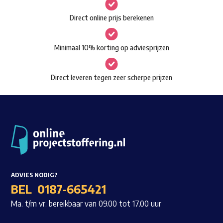
gekozen
Waar ben je naar op zoek?
Direct online prijs berekenen
worden
op
Minimaal 10% korting op adviesprijzen
de
productpagina
Direct leveren tegen zeer scherpe prijzen
ADVIES NODIG?
BEL
0187-665421
Ma. t/m vr. bereikbaar van 09.00 tot 17.00 uur