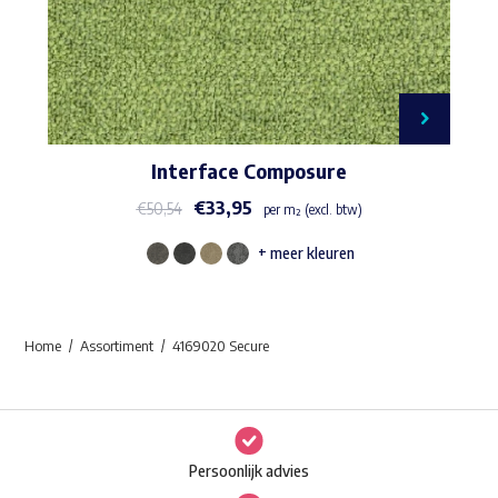
Interface Composure
€
33,95
€
50,54
per m² (excl. btw)
+ meer kleuren
Dit
product
heeft
Home
Assortiment
4169020 Secure
meerdere
variaties.
Deze
optie
Persoonlijk advies
kan