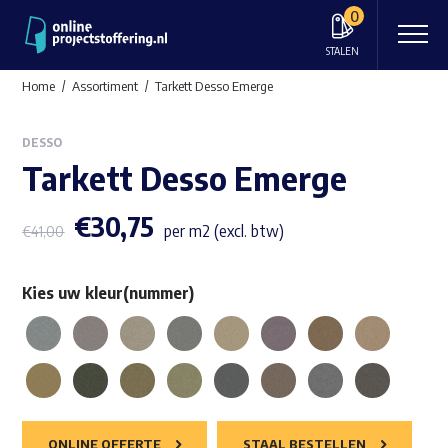
0
STALEN
Home
Assortiment
Tarkett Desso Emerge
DESSO
Tarkett Desso Emerge
€
30,75
per m2 (excl. btw)
€
41,00
Kies uw kleur(nummer)
ONLINE OFFERTE
STAAL BESTELLEN