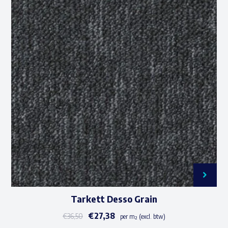
Tarkett Desso Grain
€
27,38
€
36,50
per m² (excl. btw)