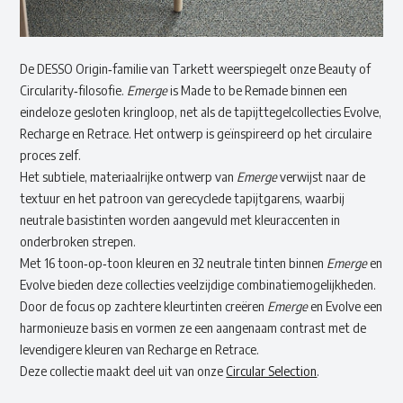
De DESSO Origin‑familie van Tarkett weerspiegelt onze Beauty of
Circularity‑filosofie.
Emerge
is Made to be Remade binnen een
eindeloze gesloten kringloop, net als de tapijttegelcollecties Evolve,
Recharge en Retrace. Het ontwerp is geïnspireerd op het circulaire
proces zelf.
Het subtiele, materiaalrijke ontwerp van
Emerge
verwijst naar de
textuur en het patroon van gerecyclede tapijtgarens, waarbij
neutrale basistinten worden aangevuld met kleuraccenten in
onderbroken strepen.
Met 16 toon‑op‑toon kleuren en 32 neutrale tinten binnen
Emerge
en
Evolve bieden deze collecties veelzijdige combinatiemogelijkheden.
Door de focus op zachtere kleurtinten creëren
Emerge
en Evolve een
harmonieuze basis en vormen ze een aangenaam contrast met de
levendigere kleuren van Recharge en Retrace.
Deze collectie maakt deel uit van onze
Circular Selection
.