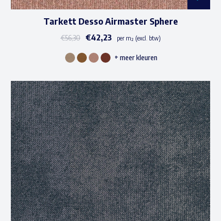
Tarkett Desso Airmaster Sphere
€
42,23
€
56,30
per m² (excl. btw)
+ meer kleuren
Dit
product
heeft
meerdere
variaties.
Deze
optie
kan
gekozen
worden
op
de