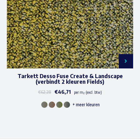
gekozen
worden
op
de
productpagina
Tarkett Desso Fuse Create & Landscape
(verbindt 2 kleuren Fields)
€
46,71
€
62,28
per m² (excl. btw)
+ meer kleuren
Dit
product
heeft
meerdere