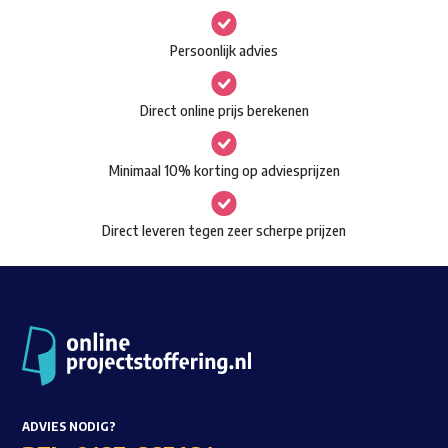
variaties.
Deze
Persoonlijk advies
optie
kan
Direct online prijs berekenen
gekozen
worden
Minimaal 10% korting op adviesprijzen
op
de
Direct leveren tegen zeer scherpe prijzen
productpagina
ADVIES NODIG?