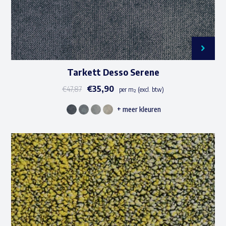
productpagina
Tarkett Desso Serene
€
35,90
€
47,87
per m² (excl. btw)
+ meer kleuren
Dit
product
heeft
meerdere
variaties.
Deze
optie
kan