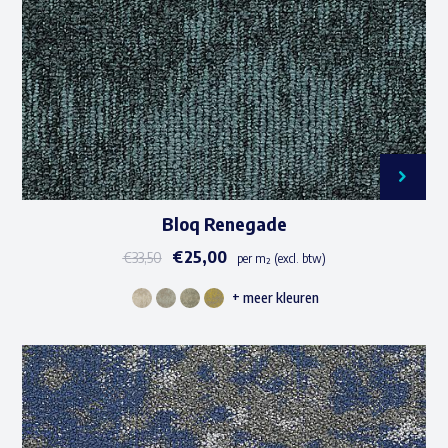
worden
op
de
productpagina
Bloq Renegade
€
25,00
€
33,50
per m² (excl. btw)
+ meer kleuren
Dit
product
heeft
meerdere
variaties.