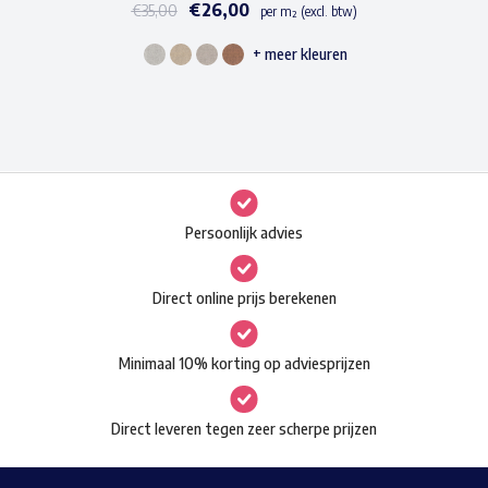
€
26,00
€
35,00
per m² (excl. btw)
+ meer kleuren
Dit
product
heeft
meerdere
variaties.
Deze
Persoonlijk advies
optie
kan
Direct online prijs berekenen
gekozen
worden
Minimaal 10% korting op adviesprijzen
op
de
Direct leveren tegen zeer scherpe prijzen
productpagina