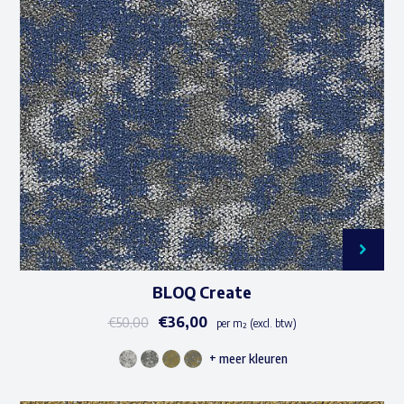
Deze
optie
kan
gekozen
worden
op
de
productpagina
BLOQ Create
€
36,00
€
50,00
per m² (excl. btw)
+ meer kleuren
Dit
product