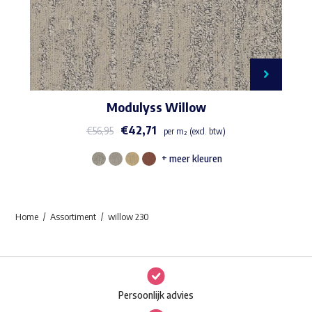
Modulyss Willow
€
42,71
€
56,95
per m² (excl. btw)
+ meer kleuren
Dit
product
heeft
Home
Assortiment
willow 230
meerdere
variaties.
Deze
optie
Persoonlijk advies
kan