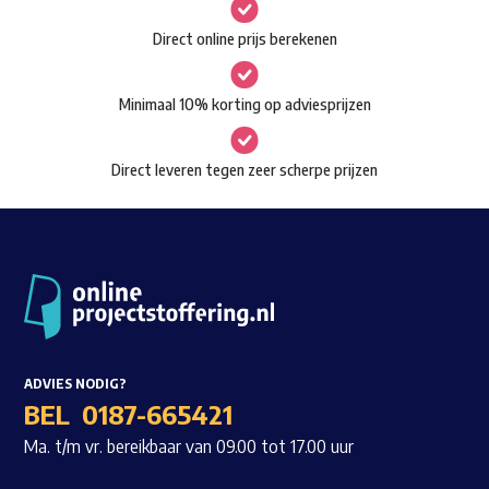
gekozen
Waar ben je naar op zoek?
Direct online prijs berekenen
worden
op
Minimaal 10% korting op adviesprijzen
de
productpagina
Direct leveren tegen zeer scherpe prijzen
ADVIES NODIG?
BEL
0187-665421
Ma. t/m vr. bereikbaar van 09.00 tot 17.00 uur