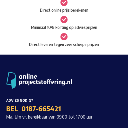
gekozen
Waar ben je naar op zoek?
Direct online prijs berekenen
worden
op
Minimaal 10% korting op adviesprijzen
de
productpagina
Direct leveren tegen zeer scherpe prijzen
ADVIES NODIG?
BEL
0187-665421
Ma. t/m vr. bereikbaar van 09.00 tot 17.00 uur