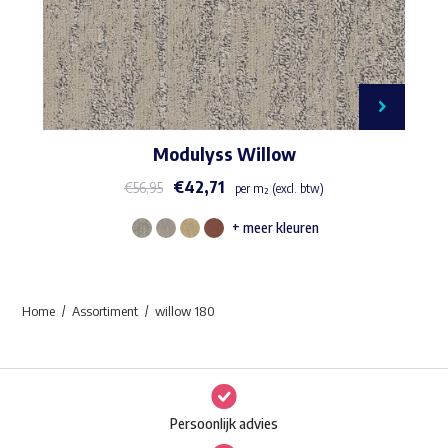
Modulyss Willow
€
42,71
€
56,95
per m² (excl. btw)
+ meer kleuren
Dit
product
heeft
Home
Assortiment
willow 180
meerdere
variaties.
Deze
optie
Persoonlijk advies
kan