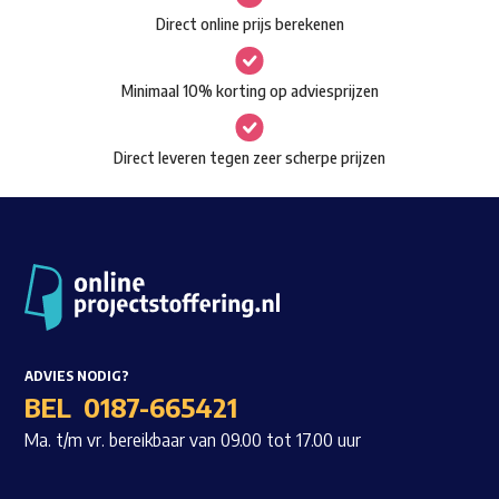
gekozen
Direct online prijs berekenen
Waar ben je naar op zoek?
worden
op
Minimaal 10% korting op adviesprijzen
de
productpagina
Direct leveren tegen zeer scherpe prijzen
ADVIES NODIG?
BEL
0187-665421
Ma. t/m vr. bereikbaar van 09.00 tot 17.00 uur