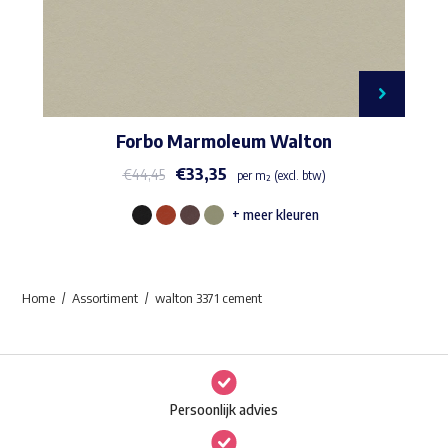
Forbo Marmoleum Walton
€
33,35
€
44,45
per m² (excl. btw)
+ meer kleuren
Dit
product
heeft
Home
Assortiment
walton 3371 cement
meerdere
variaties.
Deze
optie
Persoonlijk advies
kan