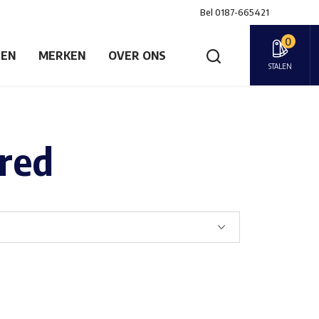
Bel
0187-665421
0
GEN
MERKEN
OVER ONS
STALEN
 red