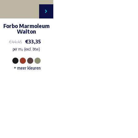
Forbo Marmoleum
Walton
€
33,35
€
44,45
per m² (excl. btw)
Dit
+ meer kleuren
product
heeft
meerdere
variaties.
Waar ben je naar op zoek?
Deze
optie
kan
gekozen