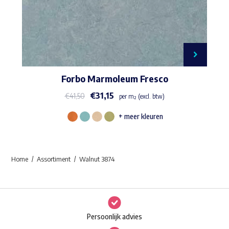
Forbo Marmoleum Fresco
€
31,15
€
41,50
per m² (excl. btw)
+ meer kleuren
Dit
product
heeft
Home
Assortiment
Walnut 3874
meerdere
variaties.
Deze
optie
Persoonlijk advies
kan