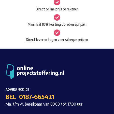
gekozen
Waar ben je naar op zoek?
Direct online prijs berekenen
worden
op
Minimaal 10% korting op adviesprijzen
de
productpagina
Direct leveren tegen zeer scherpe prijzen
ADVIES NODIG?
BEL
0187-665421
Ma. t/m vr. bereikbaar van 09.00 tot 17.00 uur