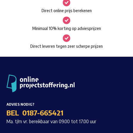
gekozen
Waar ben je naar op zoek?
Direct online prijs berekenen
worden
op
Minimaal 10% korting op adviesprijzen
de
productpagina
Direct leveren tegen zeer scherpe prijzen
ADVIES NODIG?
BEL
0187-665421
Ma. t/m vr. bereikbaar van 09.00 tot 17.00 uur