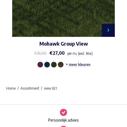
Mohawk Group View
€
27,00
€
36,00
per m² (excl. btw)
+ meer kleuren
Dit
product
heeft
Home
Assortiment
view 621
meerdere
variaties.
Deze
optie
Persoonlijk advies
kan