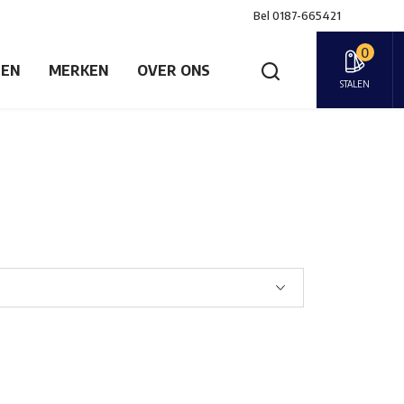
Bel
0187-665421
0
GEN
MERKEN
OVER ONS
STALEN