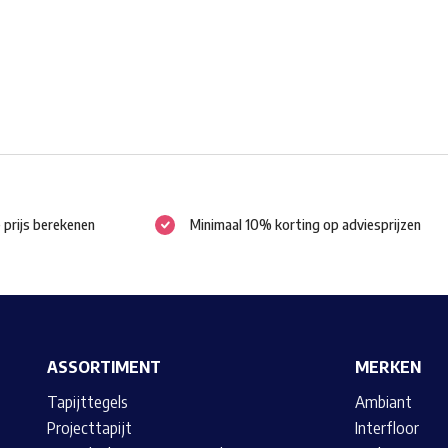
worden
op
de
productpagina
e prijs berekenen
Minimaal 10% korting op adviesprijzen
ASSORTIMENT
MERKEN
Tapijttegels
Ambiant
Projecttapijt
Interfloor