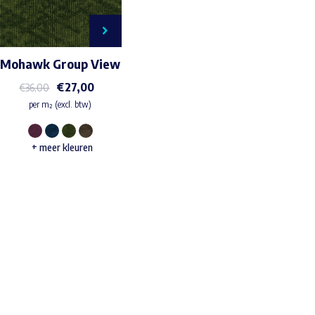
Mohawk Group View
€
27,00
€
36,00
per m² (excl. btw)
Dit
+ meer kleuren
product
heeft
meerdere
variaties.
Deze
Waar ben je naar op zoek?
optie
kan
gekozen