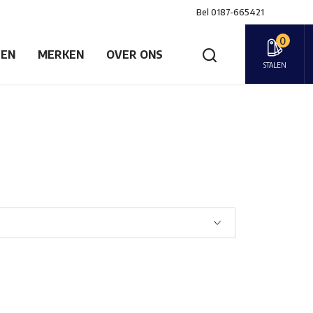
Bel
0187-665421
0
GEN
MERKEN
OVER ONS
STALEN