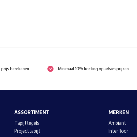
worden
op
de
productpagina
e prijs berekenen
Minimaal 10% korting op adviesprijzen
ASSORTIMENT
MERKEN
Tapijttegels
Ambiant
Projecttapijt
Interfloor