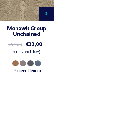
Mohawk Group
Unchained
€
33,00
€
44,00
per m² (excl. btw)
Dit
+ meer kleuren
product
heeft
meerdere
variaties.
Waar ben je naar op zoek?
Deze
optie
kan