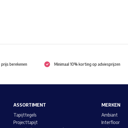
gekozen
worden
op
de
productpagina
e prijs berekenen
Minimaal 10% korting op adviesprijzen
ASSORTIMENT
MERKEN
Tapijttegels
Ambiant
Projecttapijt
Interfloor