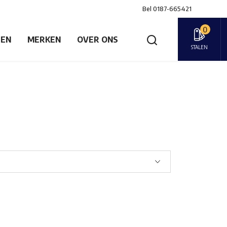
Bel
0187-665421
0
GEN
MERKEN
OVER ONS
STALEN