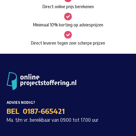
gekozen
Direct online prijs berekenen
Waar ben je naar op zoek?
worden
op
Minimaal 10% korting op adviesprijzen
de
productpagina
Direct leveren tegen zeer scherpe prijzen
ADVIES NODIG?
BEL
0187-665421
Ma. t/m vr. bereikbaar van 09.00 tot 17.00 uur