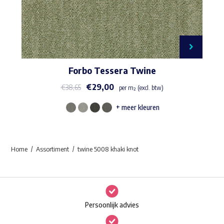
Forbo Tessera Twine
€
29,00
€
38,65
per m² (excl. btw)
+ meer kleuren
Dit
product
heeft
Home
Assortiment
twine 5008 khaki knot
meerdere
variaties.
Deze
optie
Persoonlijk advies
kan