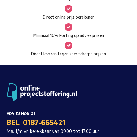
kan
gekozen
Waar ben je naar op zoek?
Direct online prijs berekenen
worden
op
Minimaal 10% korting op adviesprijzen
de
productpagina
Direct leveren tegen zeer scherpe prijzen
ADVIES NODIG?
BEL
0187-665421
Ma. t/m vr. bereikbaar van 09.00 tot 17.00 uur