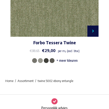
Forbo Tessera Twine
€
29,00
€
38,65
per m² (excl. btw)
+ meer kleuren
Dit
product
heeft
Home
Assortiment
twine 5002 ebony entangle
meerdere
variaties.
Deze
optie
Persoonlijk advies