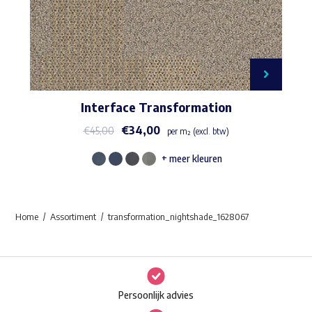
Interface Transformation
€
34,00
€
45,00
per m² (excl. btw)
+ meer kleuren
Dit
product
heeft
Home
Assortiment
transformation_nightshade_1628067
meerdere
variaties.
Deze
optie
Persoonlijk advies
kan