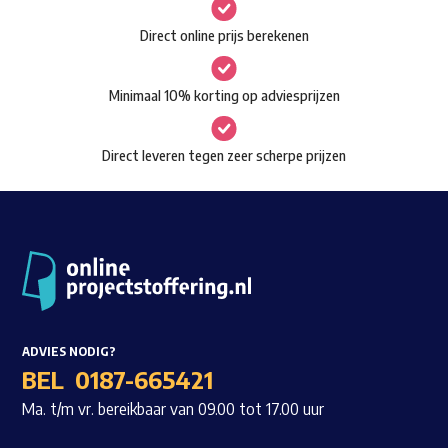
gekozen
Waar ben je naar op zoek?
Direct online prijs berekenen
worden
op
Minimaal 10% korting op adviesprijzen
de
productpagina
Direct leveren tegen zeer scherpe prijzen
ADVIES NODIG?
BEL
0187-665421
Ma. t/m vr. bereikbaar van 09.00 tot 17.00 uur