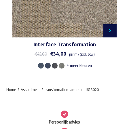
Interface Transformation
€
34,00
€
45,00
per m² (excl. btw)
+ meer kleuren
Dit
product
heeft
Home
Assortiment
transformation_amazon_1628020
meerdere
variaties.
Deze
optie
Persoonlijk advies
kan