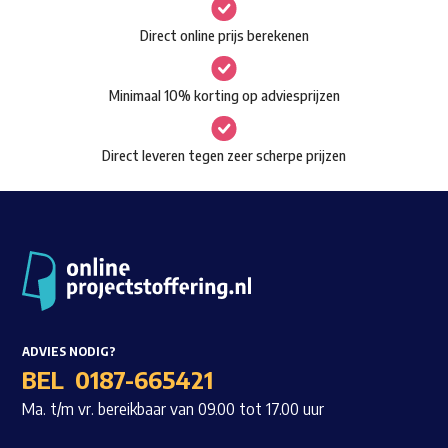
gekozen
Waar ben je naar op zoek?
Direct online prijs berekenen
worden
op
Minimaal 10% korting op adviesprijzen
de
productpagina
Direct leveren tegen zeer scherpe prijzen
ADVIES NODIG?
BEL
0187-665421
Ma. t/m vr. bereikbaar van 09.00 tot 17.00 uur