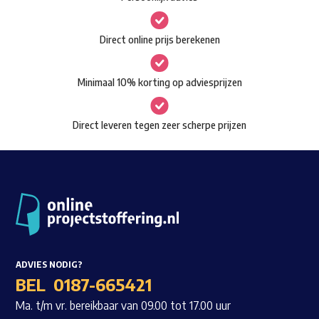
kan
gekozen
Waar ben je naar op zoek?
Direct online prijs berekenen
worden
op
Minimaal 10% korting op adviesprijzen
de
productpagina
Direct leveren tegen zeer scherpe prijzen
ADVIES NODIG?
BEL
0187-665421
Ma. t/m vr. bereikbaar van 09.00 tot 17.00 uur