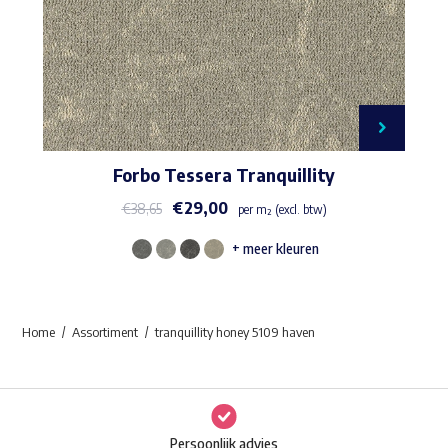
Forbo Tessera Tranquillity
€
29,00
€
38,65
per m² (excl. btw)
+ meer kleuren
Dit
product
heeft
Home
Assortiment
tranquillity honey 5109 haven
meerdere
variaties.
Deze
optie
Persoonlijk advies