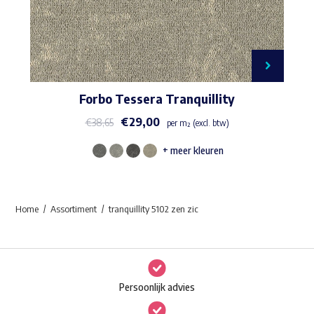
Forbo Tessera Tranquillity
€
29,00
€
38,65
per m² (excl. btw)
+ meer kleuren
Dit
product
heeft
Home
Assortiment
tranquillity 5102 zen zic
meerdere
variaties.
Deze
optie
Persoonlijk advies
kan