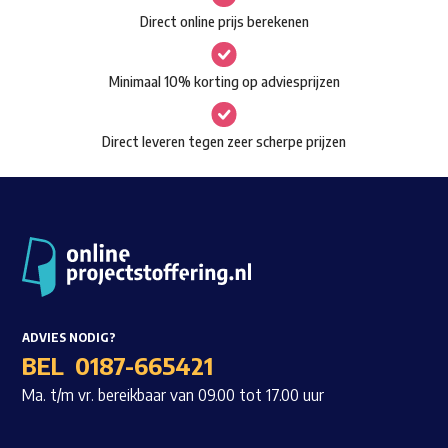
gekozen
Direct online prijs berekenen
Waar ben je naar op zoek?
worden
op
Minimaal 10% korting op adviesprijzen
de
productpagina
Direct leveren tegen zeer scherpe prijzen
ADVIES NODIG?
BEL
0187-665421
Ma. t/m vr. bereikbaar van 09.00 tot 17.00 uur