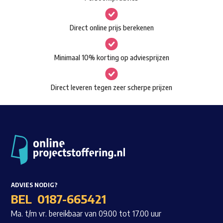
kan
gekozen
Waar ben je naar op zoek?
Direct online prijs berekenen
worden
op
Minimaal 10% korting op adviesprijzen
de
productpagina
Direct leveren tegen zeer scherpe prijzen
ADVIES NODIG?
BEL
0187-665421
Ma. t/m vr. bereikbaar van 09.00 tot 17.00 uur