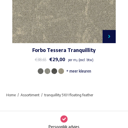
Forbo Tessera Tranquillity
€
29,00
€
38,65
per m² (excl. btw)
+ meer kleuren
Dit
product
heeft
Home
Assortiment
tranquillity 5101 floating feather
meerdere
variaties.
Deze
optie
Persoonlijk advies