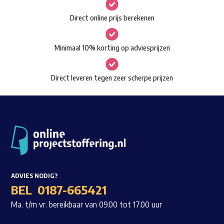
gekozen
Waar ben je naar op zoek?
Direct online prijs berekenen
worden
op
Minimaal 10% korting op adviesprijzen
de
productpagina
Direct leveren tegen zeer scherpe prijzen
ADVIES NODIG?
BEL
0187-665421
Ma. t/m vr. bereikbaar van 09.00 tot 17.00 uur