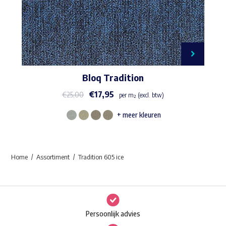
Bloq Tradition
€
17,95
€
25,00
per m² (excl. btw)
+ meer kleuren
Dit
product
heeft
Home
Assortiment
Tradition 605 ice
meerdere
variaties.
Deze
optie
Persoonlijk advies
kan