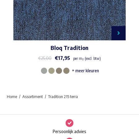
Bloq Tradition
€
17,95
€
25,00
per m² (excl. btw)
+ meer kleuren
Dit
product
heeft
Home
Assortiment
Tradition 215 terra
meerdere
variaties.
Deze
optie
Persoonlijk advies
kan