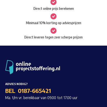
gekozen
Waar ben je naar op zoek?
Direct online prijs berekenen
worden
op
Minimaal 10% korting op adviesprijzen
de
productpagina
Direct leveren tegen zeer scherpe prijzen
ADVIES NODIG?
BEL
0187-665421
Ma. t/m vr. bereikbaar van 09.00 tot 17.00 uur