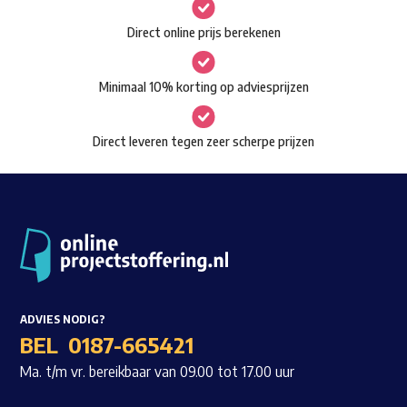
gekozen
Waar ben je naar op zoek?
Direct online prijs berekenen
worden
op
Minimaal 10% korting op adviesprijzen
de
productpagina
Direct leveren tegen zeer scherpe prijzen
ADVIES NODIG?
BEL
0187-665421
Ma. t/m vr. bereikbaar van 09.00 tot 17.00 uur