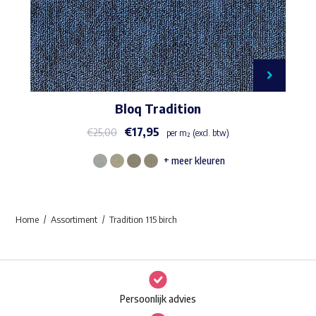
Bloq Tradition
€
17,95
€
25,00
per m² (excl. btw)
+ meer kleuren
Dit
product
heeft
Home
Assortiment
Tradition 115 birch
meerdere
variaties.
Deze
optie
Persoonlijk advies
kan