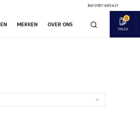
Bel
0187-665421
0
GEN
MERKEN
OVER ONS
STALEN