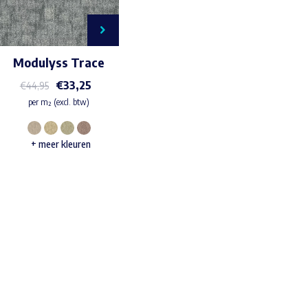
Modulyss Trace
€
33,25
€
44,95
per m² (excl. btw)
Dit
+ meer kleuren
product
heeft
meerdere
variaties.
Deze
Waar ben je naar op zoek?
optie
kan
gekozen