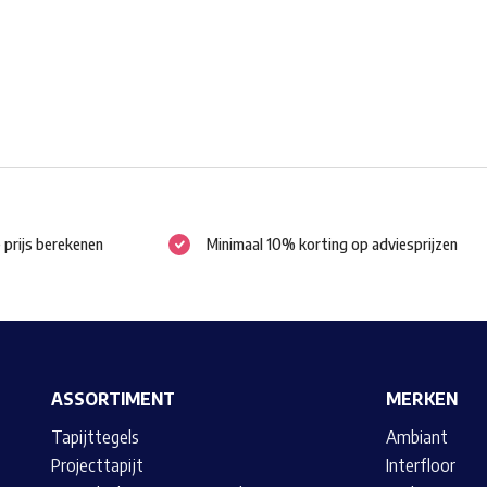
worden
op
de
productpagina
e prijs berekenen
Minimaal 10% korting op adviesprijzen
ASSORTIMENT
MERKEN
Tapijttegels
Ambiant
Projecttapijt
Interfloor