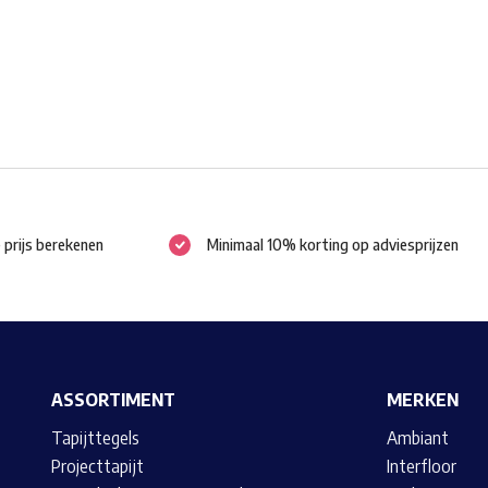
worden
op
de
productpagina
e prijs berekenen
Minimaal 10% korting op adviesprijzen
ASSORTIMENT
MERKEN
Tapijttegels
Ambiant
Projecttapijt
Interfloor