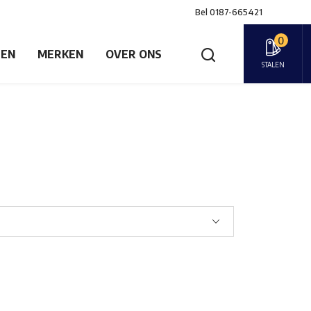
Bel
0187-665421
0
GEN
MERKEN
OVER ONS
STALEN