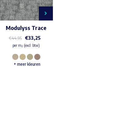
Modulyss Trace
€
33,25
€
44,95
per m² (excl. btw)
Dit
+ meer kleuren
product
heeft
meerdere
variaties.
Deze
Waar ben je naar op zoek?
optie
kan
gekozen