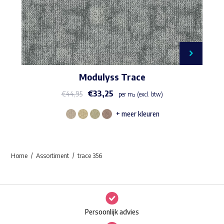
Modulyss Trace
€
33,25
€
44,95
per m² (excl. btw)
+ meer kleuren
Dit
product
heeft
Home
Assortiment
trace 356
meerdere
variaties.
Deze
optie
Persoonlijk advies
kan