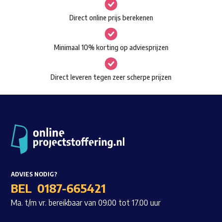
gekozen
Waar ben je naar op zoek?
Direct online prijs berekenen
worden
op
Minimaal 10% korting op adviesprijzen
de
productpagina
Direct leveren tegen zeer scherpe prijzen
ADVIES NODIG?
BEL
0187-665421
Ma. t/m vr. bereikbaar van 09.00 tot 17.00 uur