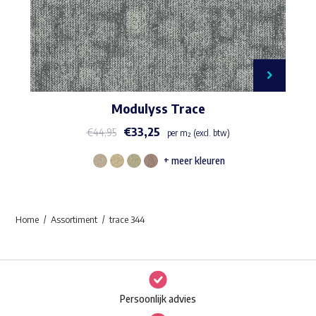
Modulyss Trace
€
33,25
€
44,95
per m² (excl. btw)
+ meer kleuren
Dit
product
heeft
Home
Assortiment
trace 344
meerdere
variaties.
Deze
optie
Persoonlijk advies
kan