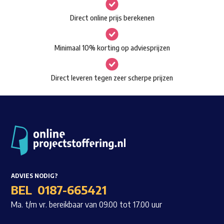
gekozen
Waar ben je naar op zoek?
Direct online prijs berekenen
worden
op
Minimaal 10% korting op adviesprijzen
de
productpagina
Direct leveren tegen zeer scherpe prijzen
ADVIES NODIG?
BEL
0187-665421
Ma. t/m vr. bereikbaar van 09.00 tot 17.00 uur