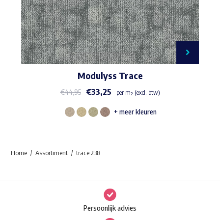
Modulyss Trace
€
33,25
€
44,95
per m² (excl. btw)
+ meer kleuren
Dit
product
heeft
Home
Assortiment
trace 238
meerdere
variaties.
Deze
optie
Persoonlijk advies
kan