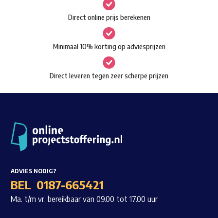
gekozen
Waar ben je naar op zoek?
Direct online prijs berekenen
worden
op
Minimaal 10% korting op adviesprijzen
de
productpagina
Direct leveren tegen zeer scherpe prijzen
ADVIES NODIG?
BEL
0187-665421
Ma. t/m vr. bereikbaar van 09.00 tot 17.00 uur