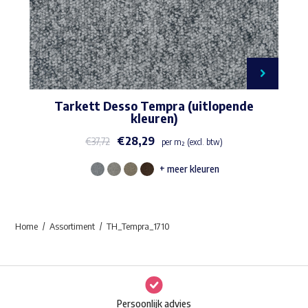
Tarkett Desso Tempra (uitlopende
kleuren)
€
28,29
€
37,72
per m² (excl. btw)
+ meer kleuren
Dit
product
heeft
Home
Assortiment
TH_Tempra_1710
meerdere
variaties.
Deze
optie
Persoonlijk advies