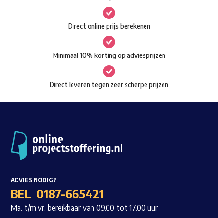
kan
gekozen
Waar ben je naar op zoek?
Direct online prijs berekenen
worden
op
Minimaal 10% korting op adviesprijzen
de
productpagina
Direct leveren tegen zeer scherpe prijzen
ADVIES NODIG?
BEL
0187-665421
Ma. t/m vr. bereikbaar van 09.00 tot 17.00 uur