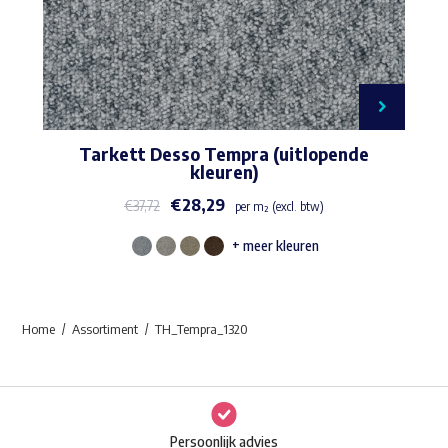
Tarkett Desso Tempra (uitlopende
kleuren)
€
28,29
€
37,72
per m² (excl. btw)
+ meer kleuren
Dit
product
heeft
Home
Assortiment
TH_Tempra_1320
meerdere
variaties.
Deze
optie
Persoonlijk advies