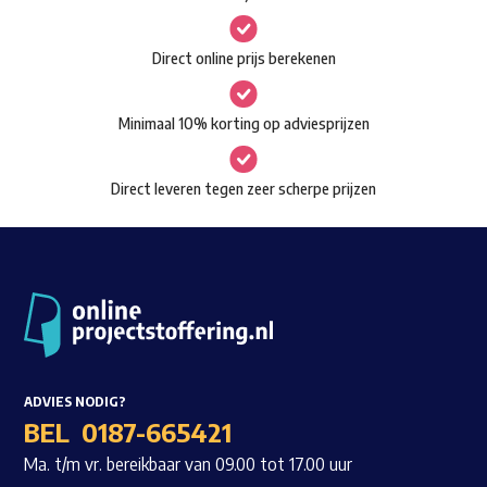
kan
gekozen
Waar ben je naar op zoek?
Direct online prijs berekenen
worden
op
Minimaal 10% korting op adviesprijzen
de
productpagina
Direct leveren tegen zeer scherpe prijzen
ADVIES NODIG?
BEL
0187-665421
Ma. t/m vr. bereikbaar van 09.00 tot 17.00 uur