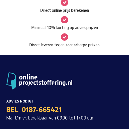
gekozen
Waar ben je naar op zoek?
Direct online prijs berekenen
worden
op
Minimaal 10% korting op adviesprijzen
de
productpagina
Direct leveren tegen zeer scherpe prijzen
ADVIES NODIG?
BEL
0187-665421
Ma. t/m vr. bereikbaar van 09.00 tot 17.00 uur