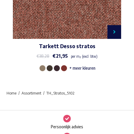
Tarkett Desso stratos
€
21,95
€
38,28
per m² (excl. btw)
+ meer kleuren
Dit
product
heeft
Home
Assortiment
TH_Stratos_5102
meerdere
variaties.
Deze
optie
Persoonlijk advies
kan