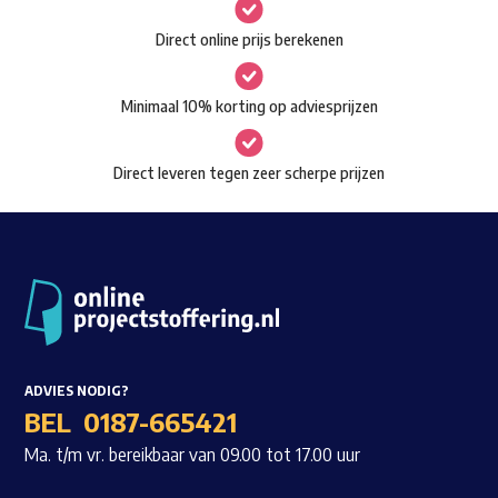
gekozen
Waar ben je naar op zoek?
Direct online prijs berekenen
worden
op
Minimaal 10% korting op adviesprijzen
de
productpagina
Direct leveren tegen zeer scherpe prijzen
ADVIES NODIG?
BEL
0187-665421
Ma. t/m vr. bereikbaar van 09.00 tot 17.00 uur