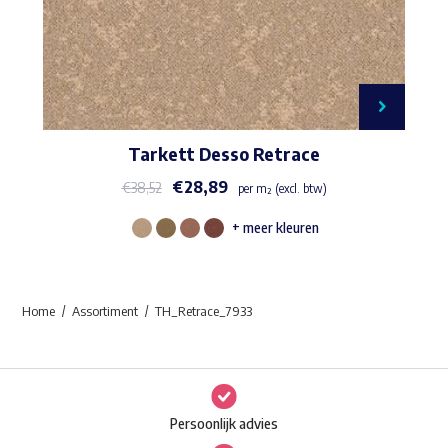
Tarkett Desso Retrace
€
28,89
€
38,52
per m² (excl. btw)
+ meer kleuren
Dit
product
heeft
Home
Assortiment
TH_Retrace_7933
meerdere
variaties.
Deze
optie
Persoonlijk advies
kan