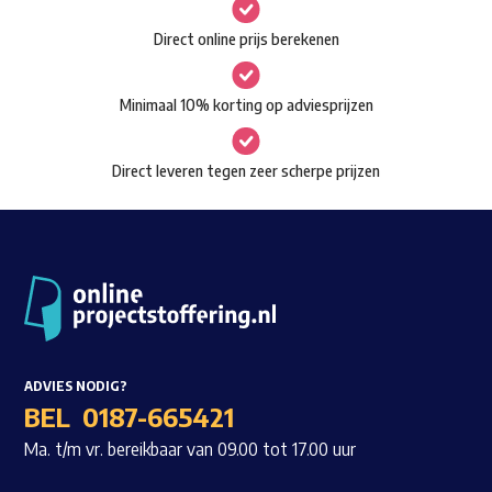
gekozen
Waar ben je naar op zoek?
Direct online prijs berekenen
worden
op
Minimaal 10% korting op adviesprijzen
de
productpagina
Direct leveren tegen zeer scherpe prijzen
ADVIES NODIG?
BEL
0187-665421
Ma. t/m vr. bereikbaar van 09.00 tot 17.00 uur