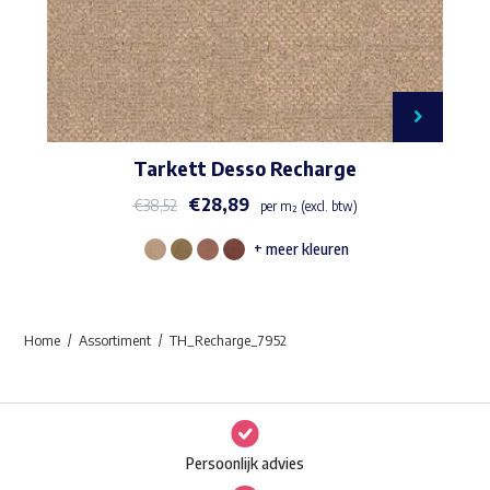
Tarkett Desso Recharge
€
28,89
€
38,52
per m² (excl. btw)
+ meer kleuren
Dit
product
heeft
Home
Assortiment
TH_Recharge_7952
meerdere
variaties.
Deze
optie
Persoonlijk advies
kan