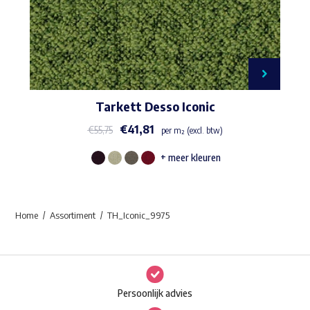
Tarkett Desso Iconic
€
41,81
€
55,75
per m² (excl. btw)
+ meer kleuren
Dit
product
heeft
Home
Assortiment
TH_Iconic_9975
meerdere
variaties.
Deze
optie
Persoonlijk advies
kan