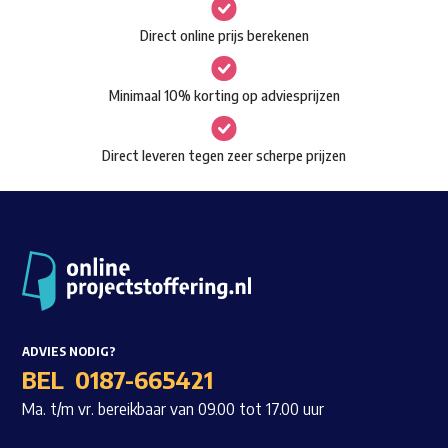
gekozen
Waar ben je naar op zoek?
Direct online prijs berekenen
worden
op
Minimaal 10% korting op adviesprijzen
de
productpagina
Direct leveren tegen zeer scherpe prijzen
ADVIES NODIG?
BEL
0187-665421
Ma. t/m vr. bereikbaar van 09.00 tot 17.00 uur