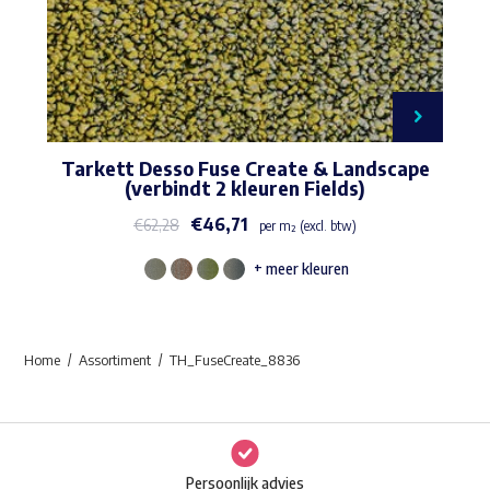
Tarkett Desso Fuse Create & Landscape
(verbindt 2 kleuren Fields)
€
46,71
€
62,28
per m² (excl. btw)
+ meer kleuren
Dit
product
heeft
Home
Assortiment
TH_FuseCreate_8836
meerdere
variaties.
Deze
optie
Persoonlijk advies