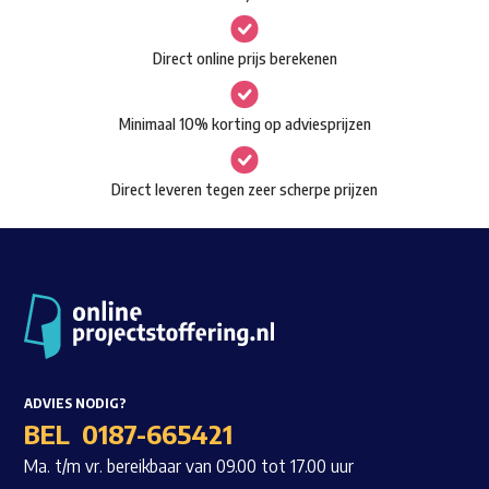
kan
gekozen
Waar ben je naar op zoek?
Direct online prijs berekenen
worden
op
Minimaal 10% korting op adviesprijzen
de
productpagina
Direct leveren tegen zeer scherpe prijzen
ADVIES NODIG?
BEL
0187-665421
Ma. t/m vr. bereikbaar van 09.00 tot 17.00 uur