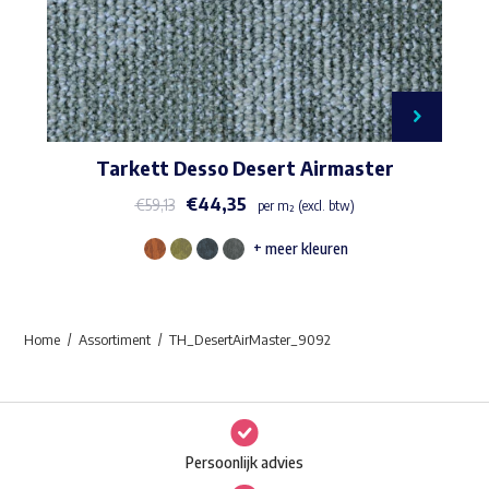
Tarkett Desso Desert Airmaster
€
44,35
€
59,13
per m² (excl. btw)
+ meer kleuren
Dit
product
heeft
Home
Assortiment
TH_DesertAirMaster_9092
meerdere
variaties.
Deze
optie
Persoonlijk advies
kan