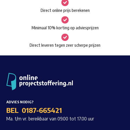
gekozen
Waar ben je naar op zoek?
Direct online prijs berekenen
worden
op
Minimaal 10% korting op adviesprijzen
de
productpagina
Direct leveren tegen zeer scherpe prijzen
ADVIES NODIG?
BEL
0187-665421
Ma. t/m vr. bereikbaar van 09.00 tot 17.00 uur