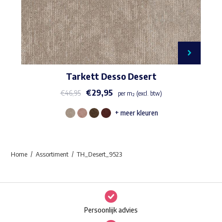
Tarkett Desso Desert
€
29,95
€
46,95
per m² (excl. btw)
+ meer kleuren
Dit
product
heeft
Home
Assortiment
TH_Desert_9523
meerdere
variaties.
Deze
optie
Persoonlijk advies
kan