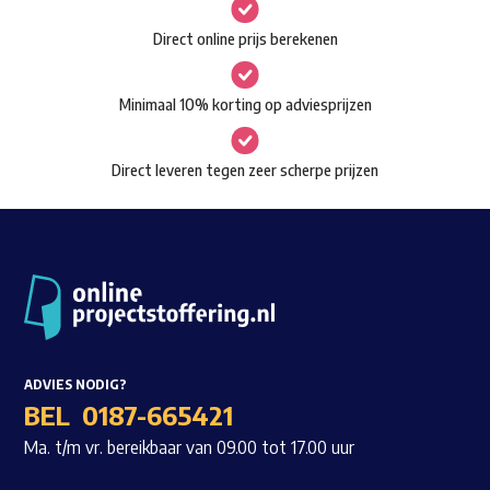
gekozen
Waar ben je naar op zoek?
Direct online prijs berekenen
worden
op
Minimaal 10% korting op adviesprijzen
de
productpagina
Direct leveren tegen zeer scherpe prijzen
ADVIES NODIG?
BEL
0187-665421
Ma. t/m vr. bereikbaar van 09.00 tot 17.00 uur