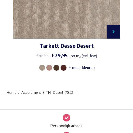
Tarkett Desso Desert
€
29,95
€
46,95
per m² (excl. btw)
+ meer kleuren
Dit
product
heeft
Home
Assortiment
TH_Desert_7852
meerdere
variaties.
Deze
optie
Persoonlijk advies
kan