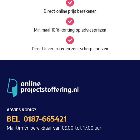
gekozen
Waar ben je naar op zoek?
Direct online prijs berekenen
worden
op
Minimaal 10% korting op adviesprijzen
de
productpagina
Direct leveren tegen zeer scherpe prijzen
ADVIES NODIG?
BEL
0187-665421
Ma. t/m vr. bereikbaar van 09.00 tot 17.00 uur