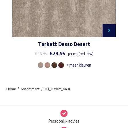
Tarkett Desso Desert
€
29,95
€
46,95
per m² (excl. btw)
+ meer kleuren
Dit
product
heeft
Home
Assortiment
TH_Desert_6431
meerdere
variaties.
Deze
optie
Persoonlijk advies
kan