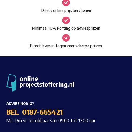
gekozen
Waar ben je naar op zoek?
Direct online prijs berekenen
worden
op
Minimaal 10% korting op adviesprijzen
de
productpagina
Direct leveren tegen zeer scherpe prijzen
ADVIES NODIG?
BEL
0187-665421
Ma. t/m vr. bereikbaar van 09.00 tot 17.00 uur